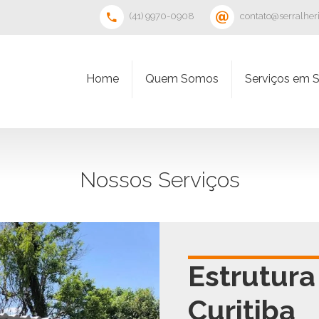
(41) 9970-0908
contato@serralher
Home
Quem Somos
Serviços em S
Nossos Serviços
Estrutura
Curitiba