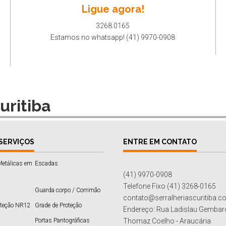
Ligue agora!
3268.0165
Estamos no whatsapp! (41) 9970-0908
uritiba
SERVIÇOS
ENTRE EM CONTATO
Metálicas em
Escadas
(41) 9970-0908
Telefone Fixo (41) 3268-0165
Guarda corpo / Corrimão
contato@serralheriascuritiba.c
oteção NR12
Grade de Proteção
Endereço: Rua Ladislau Gembaro
Portas Pantográficas
Thomaz Coelho - Araucária