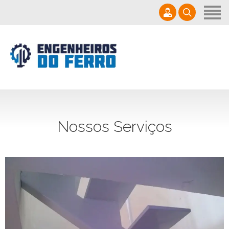
Home
Quem Somos
Serviços em Serralheria
(41) 9970-0908
Locações de Tendas
contato@serralheriascuritiba.com.br
Contato
Seg - Sexta 7:30 - 17:20
Nossos Serviços